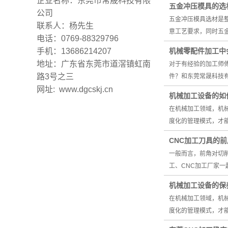
企业名称：东莞市常晟科技有限
五金冲压模具的选
公司
五金冲压模具选材是
联系人：杨先生
意工艺要求，同时五
电话：0769-88329796
手机：13686214207
机械零配件加工中
地址：广东省东莞市道滘镇虹南
对于有经验的加工师
路3号之三
件？和东莞常晟科技
网址: www.dgcskj.cn
机械加工设备的如
在机械加工领域，机
度化的管理模式，才
CNC加工刀具的
一般而言，前角对切
工、CNC加工厂家
机械加工设备的保
在机械加工领域，机
度化的管理模式，才