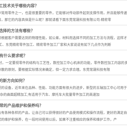
工技术关乎哪些内容？
中常用零件之一，也是很重要的零件，它能够对传动部件起到支撑作用，并且能够传递
容，那它的内容具体是什么呢？那就请看下面东莞常晟科技有限公司-精密零
选择的方法有哪些？
须根据客户需要达到的物理性能，如公差，材料而选择不同的加工方法与流程，这样才
加工、东莞精密零件加工、精密零件加工厂家和大家说说有如下几点作为判断
分有什么要求呢？
序时，一定要视零件的结构与工艺性，数控加工中心机床的功能，零件数控加工内容的
分散的原则，要根据实际情况来确定，但一定力求合理。东莞常晟科技有限
的新方向如何？
要的设备，近年来在品种、性能、功能方面有很大的进步，新型的五轴加工中心可用于
具复杂的曲面超精加工;有适用于汽车、摩托车大批量零件加工的高速加
日常的产品维护和保养吗？
会有各种各样的产品，让自己可以获得很好的产品使用模式和操作流程，更好的满足自
常的维护和保养，在一段时间使用以后，如果不注重相应的保养和维护工作，产