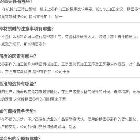
定的重要性有哪些？
编，在机械加工行业领域，机床上零件加工的稳定比较重要。如CNC加工来说，精密
东莞常晟科技公司-精密零件加工厂家一
择材质时的注意事项有哪些？
并不是什么材料都可以进行精密加工的，有些材料硬度太大，跨过了加工机件的硬度，
，或激光切开。那么精密零件
精度的因素有哪些？
密零部件的加工被称为精密机械加工，正是因为其加工工序及工艺要求也很高，对产品
等，东莞市常晟科技-精密零件加工公司十多
基准的选择有哪些？
材的生产，随着现在是越来越智能化，在生产这些设备的配件的时候，选择精准，高标
快的速度,这就给精密零件的研制带来了新
如何保持竟争优势?
术在不断的进步，不少高端制造业的产品更新换代快，使用的精密零部件的变化很快，
客户的交期，公司各部门充分沟通与联动，对客
常会出的问题有哪些？