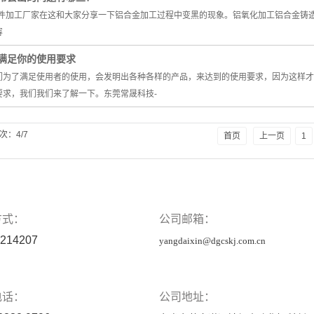
零件加工厂家在这和大家分享一下铝合金加工过程中变黑的现象。铝氧化加工铝合金铸
容
满足你的使用要求
们为了满足使用者的使用，会发明出各种各样的产品，来达到的使用要求，因为这样才
要求，我们我们来了解一下。东莞常晟科技-
次：4/7
首页
上一页
1
方式：
公司邮箱：
214207
yangdaixin@dgcskj.com.cn
电话：
公司地址：