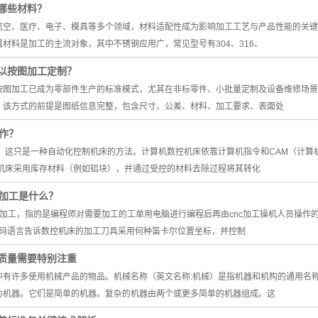
哪些材料？
航空、医疗、电子、模具等多个领域，材料适配性成为影响加工工艺与产品性能的关键
材料是加工的主流对象，其中不锈钢应用广，常见型号有304、316、
以按图加工定制？
按图加工已成为零部件生产的标准模式，尤其在非标零件、小批量定制及设备维修场景
。该方式的前提是图纸信息完整，包含尺寸、公差、材料、加工要求、表面处
工作？
控；这只是一种自动化控制机床的方法。计算机数控机床依靠计算机指令和CAM（计
C机床采用库存材料（例如铝块），并通过受控的材料去除过程将其转化
锣加工是什么？
控加工，指的是编程师对需要加工的工单用电脑进行编程后再由cnc加工操机人员操作
代码语言告诉数控机床的加工刀具采用何种笛卡尔位置坐标，并控制
质量需要特别注重
中有许多使用机械产品的物品。机械名称（英文名称:机械）是指机器和机构的通用名
为机器。它们是简单的机器。复杂的机器由两个或更多简单的机器组成。这