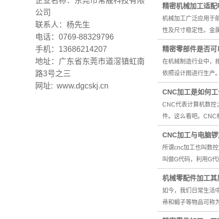
企业名称：东莞市常晟科技有限
精密机械加工适配
公司
机械加工广泛应用于
联系人：杨先生
性及尺寸稳定性。金属
电话：0769-88329796
手机：13686214207
精密零部件是否可
地址：广东省东莞市道滘镇虹南
在机械制造行业中，
路3号之三
依照设计图进行生产
网址: www.dgcskj.cn
CNC加工是如何
CNC代表计算机数
件。这么看吧。CN
CNC加工与电脑
所谓cnc加工也叫数
叫做G代码，利用G
机械零配件加工其
如今，我们日常生活
帚和蝎子等物品可称