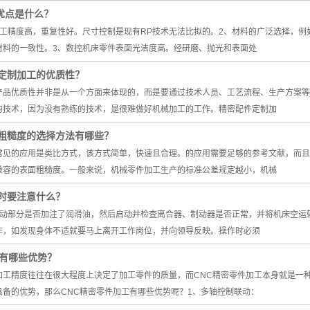
优点是什么？
加工精度高，重复性好。尺寸控制是现有RP技术无法比拟的。2、材料的广泛选择，例
材料的一致性。3、数控机床零件表面光洁度高。经研磨、抛光和表面处
定制加工的优质性？
产品优质性并非是从一个方面来体现的，而是要通过技术人员、工艺流程、生产方案等
的技术，因为没有熟练的技术，是很难做好机械加工的工作。精密配件定制加
粗糙度的选择方法有哪些？
常见的应用是类比方式，该方式简单，快速且合理。的应用需要足够的参考文献，而且
兼容的表面粗糙度。一般来说，机械零件加工生产的标准公差规定越小，机械
时要注意什么？
运动部分是否加注了润滑油，然后启动并检查离合器、制动器是否正常，并将机床空运转
作，如发现身体不适就要马上离开工作岗位，并向领导反映。操作时必须
工有哪些优势？
加工精度往往在很大程度上决定了加工零件的质量，而CNC精密零件加工本身就是一
具备的优势，那么CNC精密零件加工有哪些优势呢？1、多轴控制联动：