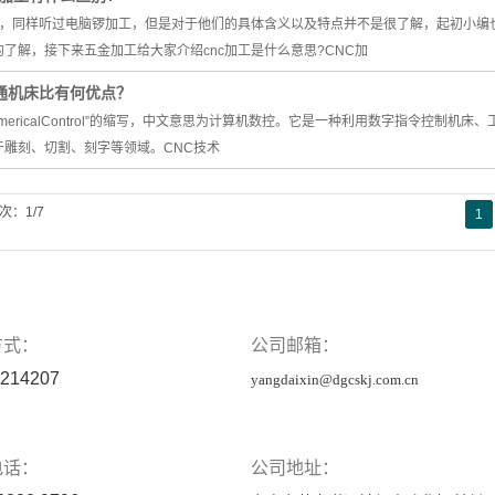
工，同样听过电脑锣加工，但是对于他们的具体含义以及特点并不是很了解，起初小编
了解，接下来五金加工给大家介绍cnc加工是什么意思?CNC加
普通机床比有何优点？
erNumericalControl”的缩写，中文意思为计算机数控。它是一种利用数字指令
于雕刻、切割、刻字等领域。CNC技术
次：1/7
1
方式：
公司邮箱：
214207
yangdaixin@dgcskj.com.cn
电话：
公司地址：