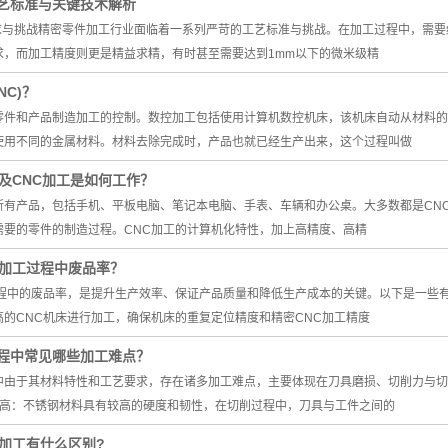
艺标准与关键技术解析
要求与挑战精密零件加工行业面临着一系列严苛的工艺标准与挑战。在加工过程中，需
求，而加工精度则更是精益求精，有时甚至需要达到1mm以下的微米级精
NC)？
零件和产品制造加工的控制。数控加工包括使用计算机数控机床，该机床自动从材料的
使用不同的金属材料。材料去除完成时，产品也就已经生产出来，这个过程叫做
及CNC加工是如何工作？
所有产品，包括手机、平板电脑、笔记本电脑、手表、车辆和办公桌。大多数都是CN
需要的零件的制造过程。CNC加工的计算机化特性，加上高精度、高精
C加工过程中废品率？
过程中的废品率，是提升生产效率、保证产品质量和降低生产成本的关键。以下是一些
的CNC机床进行加工，确保机床的重复定位精度和精密CNC加工精度
程中常见哪些加工难点？
中由于其材料特性和工艺要求，存在诸多加工难点，主要体现在刀具磨损、切削力与切
性高：不锈钢材料具有较高的硬度和韧性，在切削过程中，刀具与工件之间的
锣加工有什么区别?