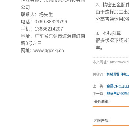
企业名称：东莞市常晟科技有限
2、精密五金配
公司
由于这样加工出
联系人：杨先生
分高普通运用的
电话：0769-88329796
手机：13686214207
3、本钱预算
地址：广东省东莞市道滘镇虹南
很多状况下经过
路3号之三
率。
网址: www.dgcskj.cn
本文网址：http://www.dgc
关键词：
机械零配件加
上一篇：
金属CNC加
下一篇：
非标自动化零
最近浏览：
相关产品：